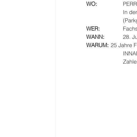
WO:
 	  	
		 	I
		  	(
WER:
 	  	F
WANN:
		28. 
WARUM:
	25 Jahre 
		  	
		  	Z